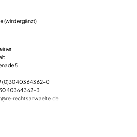
te (wird ergänzt)
einer
lt
enade 5
9 (0)30 403 643 62–0
)30 403 643 62–3
r@re-rechtsanwaelte.de