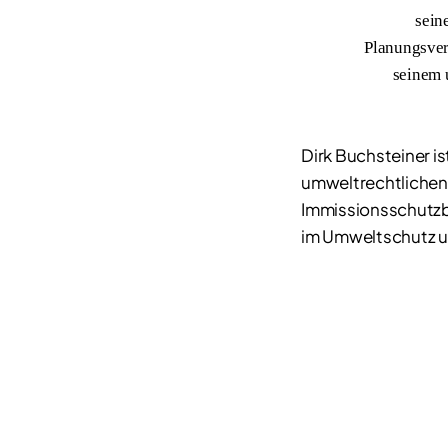
sein
Planungsver
seinem 
Dirk Buchsteiner i
umweltrechtlichen 
Immissionsschutzb
im Umweltschutz un