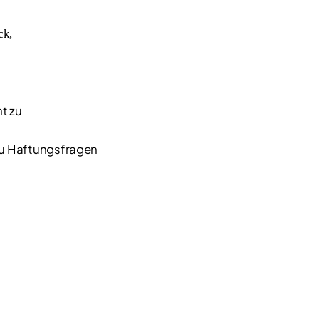
ck,
t zu
zu Haftungsfragen