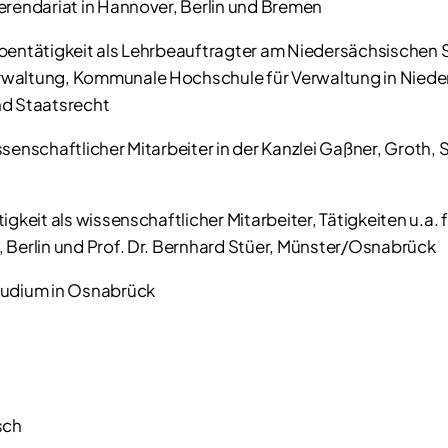
erendariat in Hannover, Berlin und Bremen
bentätigkeit als Lehrbeauftragter am Niedersächsischen St
altung, Kommunale Hochschule für Verwaltung in Nieder
d Staatsrecht
senschaftlicher Mitarbeiter in der Kanzlei Gaßner, Groth, S
igkeit als wissenschaftlicher Mitarbeiter, Tätigkeiten u.a. 
 Berlin und Prof. Dr. Bernhard Stüer, Münster/Osnabrück
tudium in Osnabrück
sch