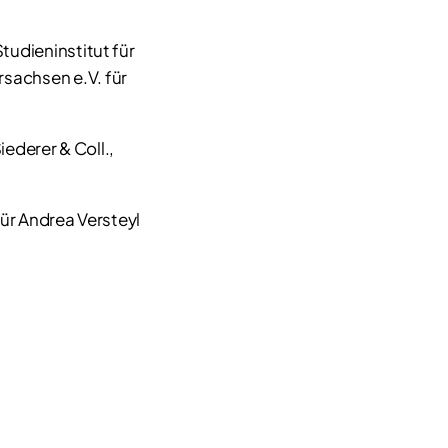
udieninstitut für
sachsen e.V. für
iederer & Coll.,
für Andrea Versteyl